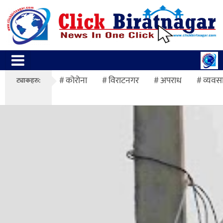
कोरोना
विराटनगर
अपराध
व्यवस
ट्याकहरु: