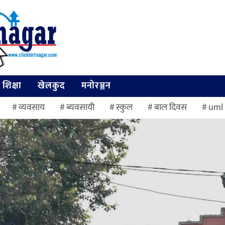
शिक्षा
खेलकुद
मनोरञ्जन
व्यवसाय
ब्यवसायी
स्कुल
बाल दिवस
uml