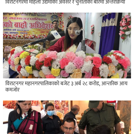
विराटनगरमा महिला उद्यमीका अवसर र चुनौतीको बारेमा अन्तरक्रिया
विराटनगर महानगरपालिकाको बजेट ३ अर्ब २८ करोड, आन्तरिक आय
कमजोर